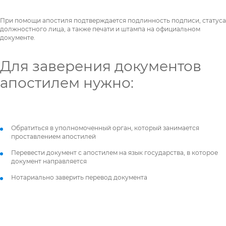
Я согласен на
При помощи апостиля подтверждается подлинность подписи, статуса
должностного лица, а также печати и штампа на официальном
обработку персональных данных
документе.
Для заверения документов
Прикрепить фото / до 10 Mb
апостилем нужно:
Прикрепить файл / до 10 Mb
Я согласен на
обработку персональных данных
Я согласен на
обработку персональных данных
Я согласен на
Обратиться в уполномоченный орган, который занимается
проставлением апостилей
обработку персональных данных
Перевести документ с апостилем на язык государства, в которое
документ направляется
Нотариально заверить перевод документа